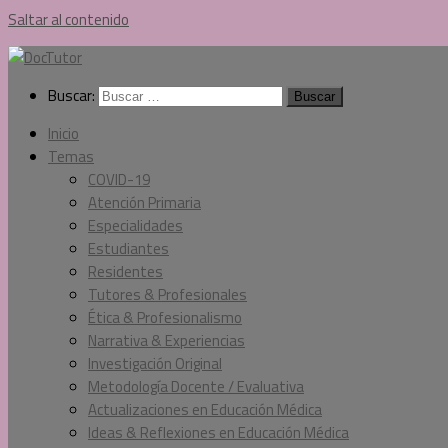
Saltar al contenido
Buscar:
Inicio
Temas
COVID-19
Atención Primaria
Especialidades
Estudiantes
Residentes
Tutores & Profesionales
Ética & Profesionalismo
Narrativa & Experiencias
Investigación Original
Metodología Docente / Evaluativa
Actualizaciones en Educación Médica
Ideas & Reflexiones en Educación Médica