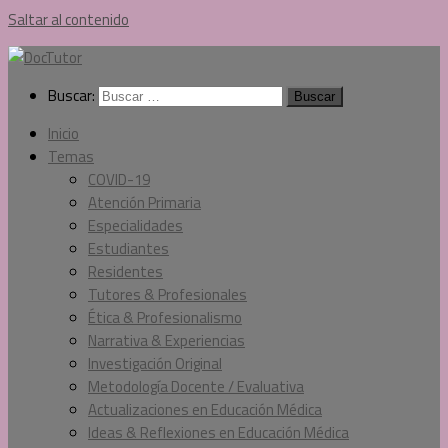
Saltar al contenido
Buscar:
Inicio
Temas
COVID-19
Atención Primaria
Especialidades
Estudiantes
Residentes
Tutores & Profesionales
Ética & Profesionalismo
Narrativa & Experiencias
Investigación Original
Metodología Docente / Evaluativa
Actualizaciones en Educación Médica
Ideas & Reflexiones en Educación Médica