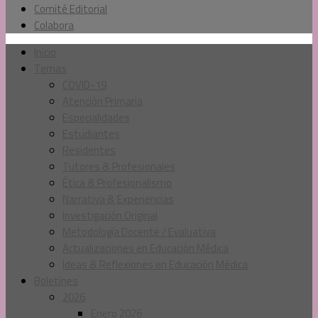
Comité Editorial
Colabora
Inicio
Temas
COVID-19
Atención Primaria
Especialidades
Estudiantes
Residentes
Tutores & Profesionales
Ética & Profesionalismo
Narrativa & Experiencias
Investigación Original
Metodología Docente / Evaluativa
Actualizaciones en Educación Médica
Ideas & Reflexiones en Educación Médica
Boletines
2026
Enero 2026