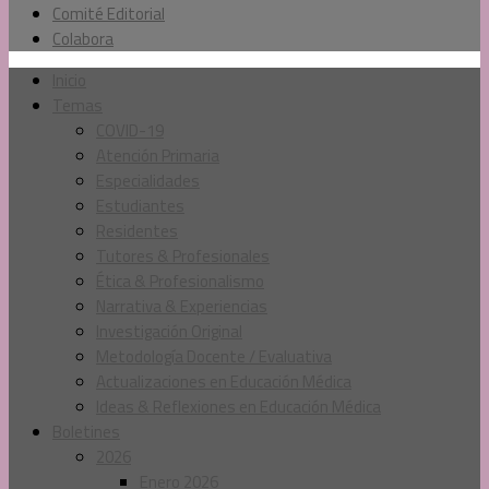
Comité Editorial
Colabora
Inicio
Temas
COVID-19
Atención Primaria
Especialidades
Estudiantes
Residentes
Tutores & Profesionales
Ética & Profesionalismo
Narrativa & Experiencias
Investigación Original
Metodología Docente / Evaluativa
Actualizaciones en Educación Médica
Ideas & Reflexiones en Educación Médica
Boletines
2026
Enero 2026