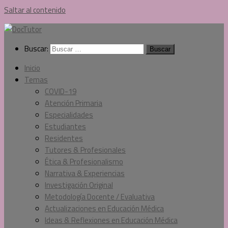
Saltar al contenido
Buscar:
Inicio
Temas
COVID-19
Atención Primaria
Especialidades
Estudiantes
Residentes
Tutores & Profesionales
Ética & Profesionalismo
Narrativa & Experiencias
Investigación Original
Metodología Docente / Evaluativa
Actualizaciones en Educación Médica
Ideas & Reflexiones en Educación Médica