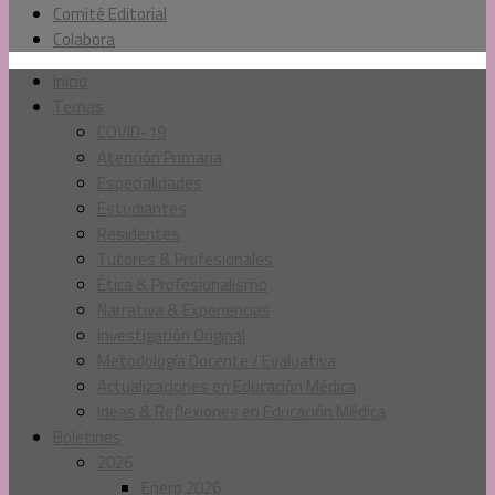
Comité Editorial
Colabora
Inicio
Temas
COVID-19
Atención Primaria
Especialidades
Estudiantes
Residentes
Tutores & Profesionales
Ética & Profesionalismo
Narrativa & Experiencias
Investigación Original
Metodología Docente / Evaluativa
Actualizaciones en Educación Médica
Ideas & Reflexiones en Educación Médica
Boletines
2026
Enero 2026