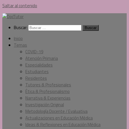
Saltar al contenido
Buscar:
Inicio
Temas
COVID-19
Atención Primaria
Especialidades
Estudiantes
Residentes
Tutores & Profesionales
Ética & Profesionalismo
Narrativa & Experiencias
Investigación Original
Metodología Docente / Evaluativa
Actualizaciones en Educación Médica
Ideas & Reflexiones en Educación Médica