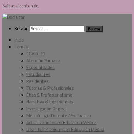
Saltar al contenido
Buscar:
Inicio
Temas
COVID-19
Atención Primaria
Especialidades
Estudiantes
Residentes
Tutores & Profesionales
Ética & Profesionalismo
Narrativa & Experiencias
Investigación Original
Metodología Docente / Evaluativa
Actualizaciones en Educación Médica
Ideas & Reflexiones en Educación Médica