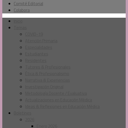
Comité Editorial
Colabora
Inicio
Temas
COVID-19
Atención Primaria
Especialidades
Estudiantes
Residentes
Tutores & Profesionales
Ética & Profesionalismo
Narrativa & Experiencias
Investigación Original
Metodología Docente / Evaluativa
Actualizaciones en Educación Médica
Ideas & Reflexiones en Educación Médica
Boletines
2026
Enero 2026