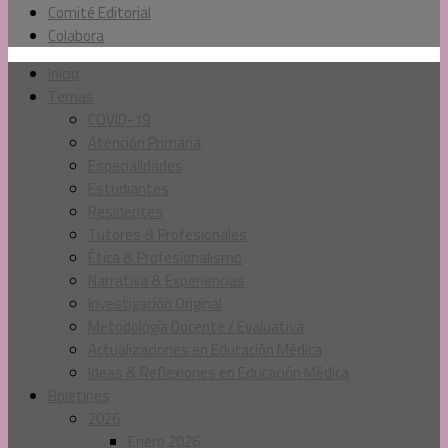
Comité Editorial
Colabora
Inicio
Temas
COVID-19
Atención Primaria
Especialidades
Estudiantes
Residentes
Tutores & Profesionales
Ética & Profesionalismo
Narrativa & Experiencias
Investigación Original
Metodología Docente / Evaluativa
Actualizaciones en Educación Médica
Ideas & Reflexiones en Educación Médica
Boletines
2026
Enero 2026