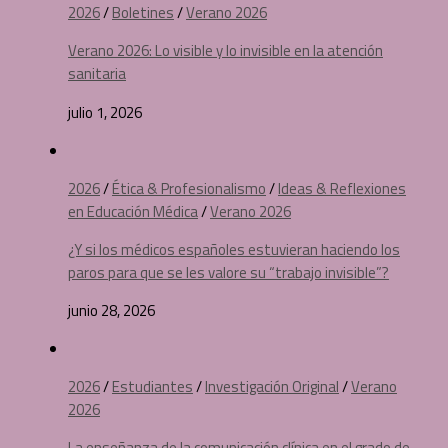
2026
/
Boletines
/
Verano 2026
Verano 2026: Lo visible y lo invisible en la atención
sanitaria
julio 1, 2026
2026
/
Ética & Profesionalismo
/
Ideas & Reflexiones
en Educación Médica
/
Verano 2026
¿Y si los médicos españoles estuvieran haciendo los
paros para que se les valore su “trabajo invisible”?
junio 28, 2026
2026
/
Estudiantes
/
Investigación Original
/
Verano
2026
La enseñanza de la comunicación clínica en el grado de