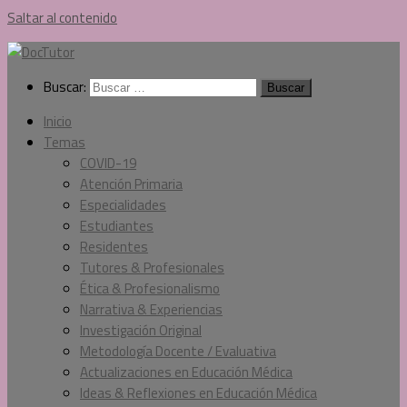
Saltar al contenido
Buscar:
Inicio
Temas
COVID-19
Atención Primaria
Especialidades
Estudiantes
Residentes
Tutores & Profesionales
Ética & Profesionalismo
Narrativa & Experiencias
Investigación Original
Metodología Docente / Evaluativa
Actualizaciones en Educación Médica
Ideas & Reflexiones en Educación Médica