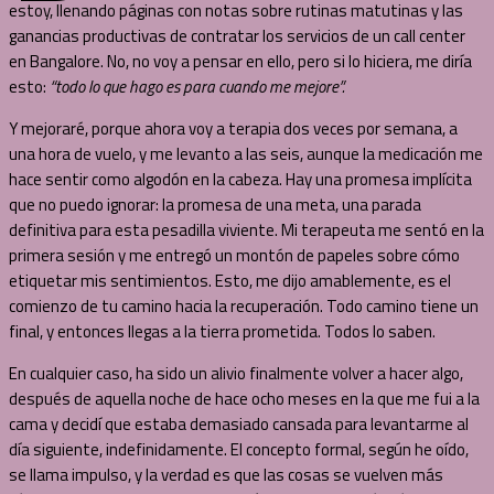
estoy, llenando páginas con notas sobre rutinas matutinas y las
ganancias productivas de contratar los servicios de un call center
en Bangalore. No, no voy a pensar en ello, pero si lo hiciera, me diría
esto:
“todo lo que hago es para cuando me mejore”.
Y mejoraré, porque ahora voy a terapia dos veces por semana, a
una hora de vuelo, y me levanto a las seis, aunque la medicación me
hace sentir como algodón en la cabeza. Hay una promesa implícita
que no puedo ignorar: la promesa de una meta, una parada
definitiva para esta pesadilla viviente. Mi terapeuta me sentó en la
primera sesión y me entregó un montón de papeles sobre cómo
etiquetar mis sentimientos. Esto, me dijo amablemente, es el
comienzo de tu camino hacia la recuperación. Todo camino tiene un
final, y entonces llegas a la tierra prometida. Todos lo saben.
En cualquier caso, ha sido un alivio finalmente volver a hacer algo,
después de aquella noche de hace ocho meses en la que me fui a la
cama y decidí que estaba demasiado cansada para levantarme al
día siguiente, indefinidamente. El concepto formal, según he oído,
se llama impulso, y la verdad es que las cosas se vuelven más