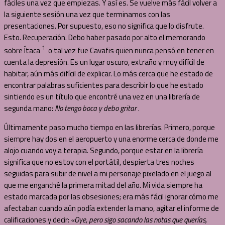
fáciles una vez que empiezas. Y así es. Se vuelve más fácil volver a
la siguiente sesión una vez que terminamos con las
presentaciones. Por supuesto, eso no significa que lo disfrute.
Esto. Recuperación. Debo haber pasado por alto el memorando
1
sobre Ítaca
o tal vez fue Cavafis quien nunca pensó en tener en
cuenta la depresión. Es un lugar oscuro, extraño y muy difícil de
habitar, aún más difícil de explicar. Lo más cerca que he estado de
encontrar palabras suficientes para describir lo que he estado
sintiendo es un título que encontré una vez en una librería de
segunda mano:
No tengo boca y debo gritar
.
Últimamente paso mucho tiempo en las librerías. Primero, porque
siempre hay dos en el aeropuerto y una enorme cerca de donde me
alojo cuando voy a terapia. Segundo, porque estar en la librería
significa que no estoy con el portátil, despierta tres noches
seguidas para subir de nivel a mi personaje pixelado en el juego al
que me enganché la primera mitad del año. Mi vida siempre ha
estado marcada por las obsesiones; era más fácil ignorar cómo me
afectaban cuando aún podía extender la mano, agitar el informe de
calificaciones y decir:
«Oye, pero sigo sacando las notas que querías,