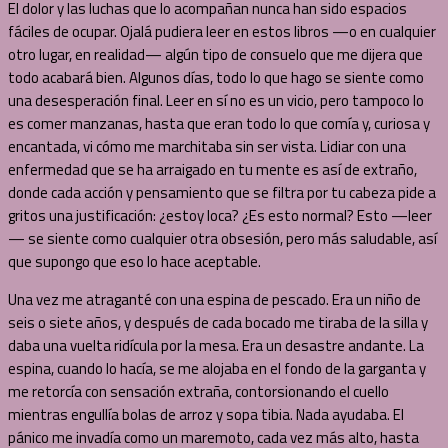
El dolor y las luchas que lo acompañan nunca han sido espacios
fáciles de ocupar. Ojalá pudiera leer en estos libros —o en cualquier
otro lugar, en realidad— algún tipo de consuelo que me dijera que
todo acabará bien. Algunos días, todo lo que hago se siente como
una desesperación final. Leer en sí no es un vicio, pero tampoco lo
es comer manzanas, hasta que eran todo lo que comía y, curiosa y
encantada, vi cómo me marchitaba sin ser vista. Lidiar con una
enfermedad que se ha arraigado en tu mente es así de extraño,
donde cada acción y pensamiento que se filtra por tu cabeza pide a
gritos una justificación: ¿estoy loca? ¿Es esto normal? Esto —leer
— se siente como cualquier otra obsesión, pero más saludable, así
que supongo que eso lo hace aceptable.
Una vez me atraganté con una espina de pescado. Era un niño de
seis o siete años, y después de cada bocado me tiraba de la silla y
daba una vuelta ridícula por la mesa. Era un desastre andante. La
espina, cuando lo hacía, se me alojaba en el fondo de la garganta y
me retorcía con sensación extraña, contorsionando el cuello
mientras engullía bolas de arroz y sopa tibia. Nada ayudaba. El
pánico me invadía como un maremoto, cada vez más alto, hasta