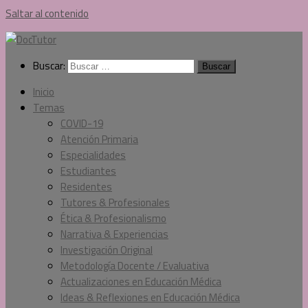
Saltar al contenido
Buscar:
Inicio
Temas
COVID-19
Atención Primaria
Especialidades
Estudiantes
Residentes
Tutores & Profesionales
Ética & Profesionalismo
Narrativa & Experiencias
Investigación Original
Metodología Docente / Evaluativa
Actualizaciones en Educación Médica
Ideas & Reflexiones en Educación Médica