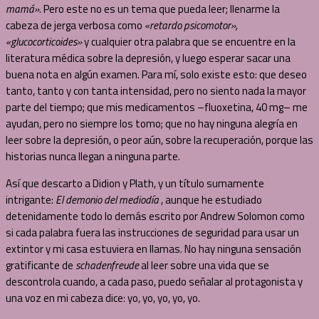
mamá»
. Pero este no es un tema que pueda leer; llenarme la
cabeza de jerga verbosa como
«retardo psicomotor»,
«glucocorticoides»
y cualquier otra palabra que se encuentre en la
literatura médica sobre la depresión, y luego esperar sacar una
buena nota en algún examen. Para mí, solo existe esto: que deseo
tanto, tanto y con tanta intensidad, pero no siento nada la mayor
parte del tiempo; que mis medicamentos –fluoxetina, 40 mg– me
ayudan, pero no siempre los tomo; que no hay ninguna alegría en
leer sobre la depresión, o peor aún, sobre la recuperación, porque las
historias nunca llegan a ninguna parte.
Así que descarto a Didion y Plath, y un título sumamente
intrigante:
El demonio del mediodía
, aunque he estudiado
detenidamente todo lo demás escrito por Andrew Solomon como
si cada palabra fuera las instrucciones de seguridad para usar un
extintor y mi casa estuviera en llamas. No hay ninguna sensación
gratificante de
schadenfreude
al leer sobre una vida que se
descontrola cuando, a cada paso, puedo señalar al protagonista y
una voz en mi cabeza dice: yo, yo, yo, yo, yo.