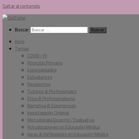
Saltar al contenido
Buscar:
Inicio
Temas
COVID-19
Atención Primaria
Especialidades
Estudiantes
Residentes
Tutores & Profesionales
Ética & Profesionalismo
Narrativa & Experiencias
Investigación Original
Metodología Docente / Evaluativa
Actualizaciones en Educación Médica
Ideas & Reflexiones en Educación Médica