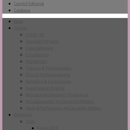
Comité Editorial
Colabora
Inicio
Temas
COVID-19
Atención Primaria
Especialidades
Estudiantes
Residentes
Tutores & Profesionales
Ética & Profesionalismo
Narrativa & Experiencias
Investigación Original
Metodología Docente / Evaluativa
Actualizaciones en Educación Médica
Ideas & Reflexiones en Educación Médica
Boletines
2026
Enero 2026