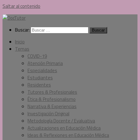
Saltar al contenido
Buscar:
Inicio
Temas
COVID-19
Atención Primaria
Especialidades
Estudiantes
Residentes
Tutores & Profesionales
Ética & Profesionalismo
Narrativa & Experiencias
Investigación Original
Metodología Docente / Evaluativa
Actualizaciones en Educación Médica
Ideas & Reflexiones en Educación Médica