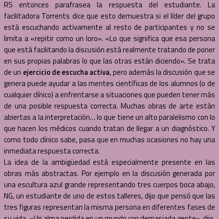
RS entonces parafrasea la respuesta del estudiante. La
facilitadora Torrents dice que esto demuestra si el líder del grupo
está escuchando activamente al resto de participantes y no se
limita a «repitir como un loro». «Lo que significa que esa persona
que está facilitando la discusión está realmente tratando de poner
en sus propias palabras lo que las otras están diciendo». Se trata
de un
ejercicio de escucha activa
, pero además la discusión que se
genera puede ayudar a las mentes científicas de los alumnos (o de
cualquier clínico) a enfrentarse a situaciones que pueden tener más
de una posible respuesta correcta. Muchas obras de arte están
abiertas a la interpretación… lo que tiene un alto paralelismo con lo
que hacen los médicos cuando tratan de llegar a un diagnóstico. Y
como todo clínico sabe, pasa que en muchas ocasiones no hay una
inmediata respuesta correcta.
La idea de la ambigüedad está especialmente presente en las
obras más abstractas. Por ejemplo en la discusión generada por
una escultura azul grande representando tres cuerpos boca abajo,
NG, un estudiante de uno de estos talleres, dijo que pensó que las
tres figuras representan la misma persona en diferentes fases de
su vida. «Un alma perdida en un mundo con demasiada gente», dijo.