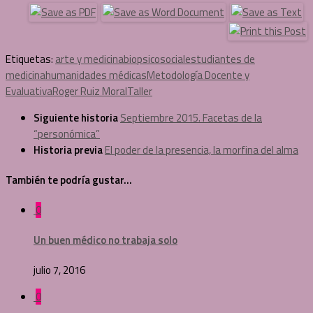
Etiquetas:
arte y medicina
biopsicosocial
estudiantes de
medicina
humanidades médicas
Metodología Docente y
Evaluativa
Roger Ruiz Moral
Taller
Siguiente historia
Septiembre 2015. Facetas de la
“personómica”
Historia previa
El poder de la presencia, la morfina del alma
También te podría gustar...
0
Un buen médico no trabaja solo
julio 7, 2016
0