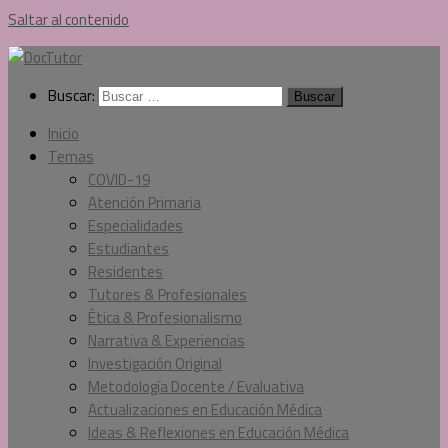
Saltar al contenido
Buscar:
Inicio
Temas
COVID-19
Atención Primaria
Especialidades
Estudiantes
Residentes
Tutores & Profesionales
Ética & Profesionalismo
Narrativa & Experiencias
Investigación Original
Metodología Docente / Evaluativa
Actualizaciones en Educación Médica
Ideas & Reflexiones en Educación Médica