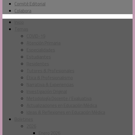
Comité Editorial
Colabora
Inicio
Temas
COVID-19
Atención Primaria
Especialidades
Estudiantes
Residentes
Tutores & Profesionales
Ética & Profesionalismo
Narrativa & Experiencias
Investigación Original
Metodología Docente / Evaluativa
Actualizaciones en Educación Médica
Ideas & Reflexiones en Educación Médica
Boletines
2026
Enero 2026