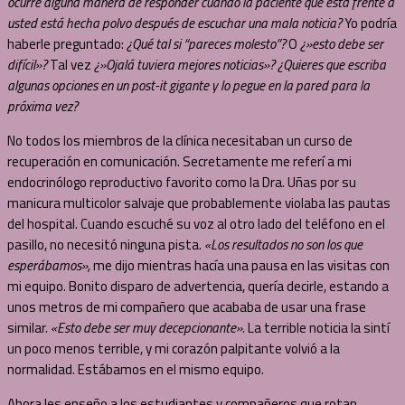
ocurre alguna manera de responder cuando la paciente que está frente a
usted está hecha polvo después de escuchar una mala noticia?
Yo podría
haberle preguntado:
¿Qué tal si “pareces molesto”?
O
¿»esto debe ser
difícil»?
Tal vez
¿»Ojalá tuviera mejores noticias»? ¿Quieres que escriba
algunas opciones en un post-it gigante y lo pegue en la pared para la
próxima vez?
No todos los miembros de la clínica necesitaban un curso de
recuperación en comunicación. Secretamente me referí a mi
endocrinólogo reproductivo favorito como la Dra. Uñas por su
manicura multicolor salvaje que probablemente violaba las pautas
del hospital. Cuando escuché su voz al otro lado del teléfono en el
pasillo, no necesitó ninguna pista.
«Los resultados no son los que
esperábamos»,
me dijo mientras hacía una pausa en las visitas con
mi equipo. Bonito disparo de advertencia, quería decirle, estando a
unos metros de mi compañero que acababa de usar una frase
similar.
«Esto debe ser muy decepcionante».
La terrible noticia la sintí
un poco menos terrible, y mi corazón palpitante volvió a la
normalidad. Estábamos en el mismo equipo.
Ahora les enseño a los estudiantes y compañeros que rotan