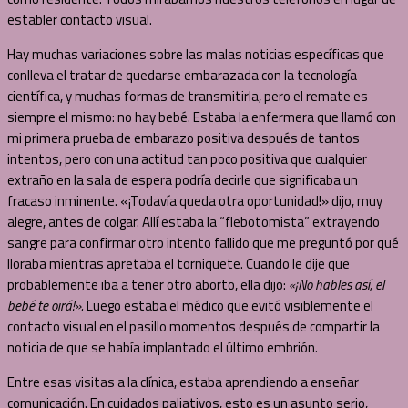
establer contacto visual.
Hay muchas variaciones sobre las malas noticias específicas que
conlleva el tratar de quedarse embarazada con la tecnología
científica, y muchas formas de transmitirla, pero el remate es
siempre el mismo: no hay bebé. Estaba la enfermera que llamó con
mi primera prueba de embarazo positiva después de tantos
intentos, pero con una actitud tan poco positiva que cualquier
extraño en la sala de espera podría decirle que significaba un
fracaso inminente. «¡Todavía queda otra oportunidad!» dijo, muy
alegre, antes de colgar. Allí estaba la “flebotomista” extrayendo
sangre para confirmar otro intento fallido que me preguntó por qué
lloraba mientras apretaba el torniquete. Cuando le dije que
probablemente iba a tener otro aborto, ella dijo:
«¡No hables así, el
bebé te oirá!».
Luego estaba el médico que evitó visiblemente el
contacto visual en el pasillo momentos después de compartir la
noticia de que se había implantado el último embrión.
Entre esas visitas a la clínica, estaba aprendiendo a enseñar
comunicación. En cuidados paliativos, esto es un asunto serio,