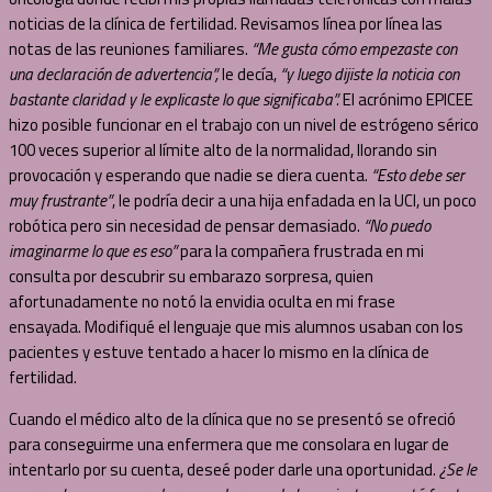
noticias de la clínica de fertilidad. Revisamos línea por línea las
notas de las reuniones familiares.
“Me gusta cómo empezaste con
una declaración de advertencia”,
le decía,
“y luego dijiste la noticia con
bastante claridad y le explicaste lo que significaba”.
El acrónimo EPICEE
hizo posible funcionar en el trabajo con un nivel de estrógeno sérico
100 veces superior al límite alto de la normalidad, llorando sin
provocación y esperando que nadie se diera cuenta.
“Esto debe ser
muy frustrante”
, le podría decir a una hija enfadada en la UCI, un poco
robótica pero sin necesidad de pensar demasiado.
“No puedo
imaginarme lo que es eso”
para la compañera frustrada en mi
consulta por descubrir su embarazo sorpresa, quien
afortunadamente no notó la envidia oculta en mi frase
ensayada. Modifiqué el lenguaje que mis alumnos usaban con los
pacientes y estuve tentado a hacer lo mismo en la clínica de
fertilidad.
Cuando el médico alto de la clínica que no se presentó se ofreció
para conseguirme una enfermera que me consolara en lugar de
intentarlo por su cuenta, deseé poder darle una oportunidad.
¿Se le