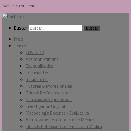
Saltar al contenido
Buscar:
Inicio
Temas
COVID-19
Atención Primaria
Especialidades
Estudiantes
Residentes
Tutores & Profesionales
Ética & Profesionalismo
Narrativa & Experiencias
Investigación Original
Metodología Docente / Evaluativa
Actualizaciones en Educación Médica
Ideas & Reflexiones en Educación Médica