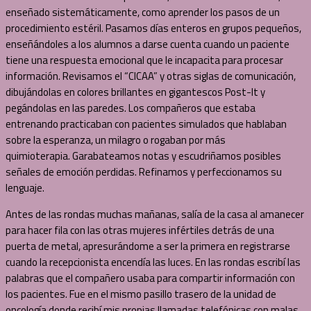
enseñado sistemáticamente, como aprender los pasos de un
procedimiento estéril. Pasamos días enteros en grupos pequeños,
enseñándoles a los alumnos a darse cuenta cuando un paciente
tiene una respuesta emocional que le incapacita para procesar
información. Revisamos el “CICAA” y otras siglas de comunicación,
dibujándolas en colores brillantes en gigantescos Post-It y
pegándolas en las paredes. Los compañeros que estaba
entrenando practicaban con pacientes simulados que hablaban
sobre la esperanza, un milagro o rogaban por más
quimioterapia. Garabateamos notas y escudriñamos posibles
señales de emoción perdidas. Refinamos y perfeccionamos su
lenguaje.
Antes de las rondas muchas mañanas, salía de la casa al amanecer
para hacer fila con las otras mujeres infértiles detrás de una
puerta de metal, apresurándome a ser la primera en registrarse
cuando la recepcionista encendía las luces. En las rondas escribí las
palabras que el compañero usaba para compartir información con
los pacientes. Fue en el mismo pasillo trasero de la unidad de
oncología donde recibí mis propias llamadas telefónicas con malas