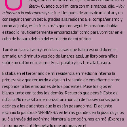
útero»
. Cuando cubrí mi cara con mis manos, dijo:
«Voy
a buscar a la enfermera»
y se fue. Después de años de intentar y no
conseguir tener un bebé, gracias a la residencia, el compañerismo y
como adjunta, esto fue lo más que conseguí. Esa mañana había
estado lo “suficientemente embarazada” como para vomitar en el
cubo de basura debajo del escritorio de mi oficina.
Tomé un taxi a casa y reuní las cosas que había escondido en el
armario, un diminuto vestido de lunares azul, un libro para niños
sobre un ratón en invierno. Fui al pasillo y los tiré a la basura.
Estaba en el tercer año de mi residencia en medicina interna la
primera vez que recuerdo a alguien tratando de enseñarme como
responder a las emociones de los pacientes. Puse los ojos en
blanco junto con todos los demás. Recuerdo que pensé: Esto es
ridículo. No necesito memorizar un montón de frases cursis para
decirles a los pacientes que lo están pasando mal. El adjunto
escribió la palabra ENFERMERA en letras grandes en la pizarra y nos
guió a través del acrónimo. Nombra la emoción, nos animó. ¡Expresa
tu comprensión! ¡Respeta lo que admiras en el