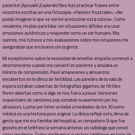
paciente! ¡Apoyaló! ¡Exploralo! Nos hizo practicar frases entre
nosotros escritas en una fotocopia: «Pareces frustrado». «No
puedo imaginar lo que se siente al escuchar esta noticia». Como
residente, mi plan para lidiar con situaciones difíciles era usar
emociones auténticas y responder como un ser humano. Mis
coerres, mis tutores y mis evaluaciones sobre mis rotaciones me
aseguraban que era buena con la gente.
Mi escepticismo sobre la necesidad de enseñar empatía comenzó a
desmoronarse cuando me convertí en paciente y ansiaba un
mínimo de comprensión. Pasé amaneceres y almuerzos
encubiertos en la clínica de fertilidad. Las paredes de la sala de
espera estaban cubiertas de fotografías gigantes de fértiles
flores abiertas como si algo se nos fuera a pasar. Versiones
orquestales de canciones pop sonaban suavemente por los
altavoces. Luchar por tener un bebé a mediados de los 30 como
médica es una historia poco original. La clínica reflejó esto, llena de
gente que me era familiar del hospital, un compañero GI que fue
grosero en el teléfono la semana anterior, un radiólogo que conocí
como residente. Todos mirábamos nuestros teléfonos en lugar de