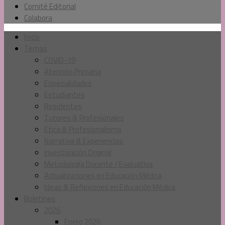
Comité Editorial
Colabora
Inicio
Temas
COVID-19
Atención Primaria
Especialidades
Estudiantes
Residentes
Tutores & Profesionales
Ética & Profesionalismo
Narrativa & Experiencias
Investigación Original
Metodología Docente / Evaluativa
Actualizaciones en Educación Médica
Ideas & Reflexiones en Educación Médica
Boletines
2026
Enero 2026