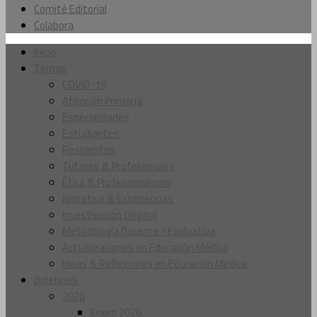
Comité Editorial
Colabora
Inicio
Temas
COVID-19
Atención Primaria
Especialidades
Estudiantes
Residentes
Tutores & Profesionales
Ética & Profesionalismo
Narrativa & Experiencias
Investigación Original
Metodología Docente / Evaluativa
Actualizaciones en Educación Médica
Ideas & Reflexiones en Educación Médica
Boletines
2026
Enero 2026