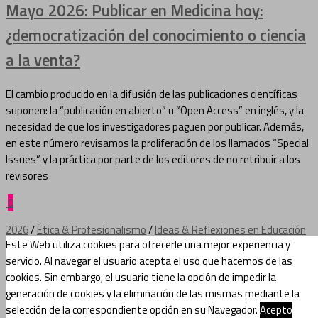
Mayo 2026: Publicar en Medicina hoy:
¿democratización del conocimiento o ciencia
a la venta?
El cambio producido en la difusión de las publicaciones científicas
suponen: la “publicación en abierto” u “Open Access” en inglés, y la
necesidad de que los investigadores paguen por publicar. Además,
en este número revisamos la proliferación de los llamados “Special
Issues” y la práctica por parte de los editores de no retribuir a los
revisores
0
2026
/
Ética & Profesionalismo
/
Ideas & Reflexiones en Educación
Este Web utiliza cookies para ofrecerle una mejor experiencia y
Médica
/
Mayo 2026
servicio. Al navegar el usuario acepta el uso que hacemos de las
abril 24, 2026
cookies. Sin embargo, el usuario tiene la opción de impedir la
generación de cookies y la eliminación de las mismas mediante la
“Leer Gratis” sí, “Pagar por publicar” no
selección de la correspondiente opción en su Navegador.
Acepto