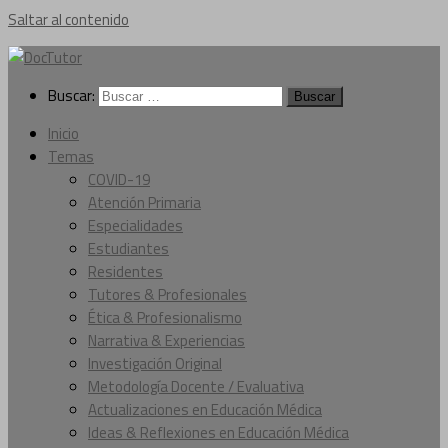
Saltar al contenido
Buscar:
Inicio
Temas
COVID-19
Atención Primaria
Especialidades
Estudiantes
Residentes
Tutores & Profesionales
Ética & Profesionalismo
Narrativa & Experiencias
Investigación Original
Metodología Docente / Evaluativa
Actualizaciones en Educación Médica
Ideas & Reflexiones en Educación Médica