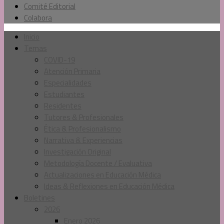
Comité Editorial
Colabora
Inicio
Temas
COVID-19
Atención Primaria
Especialidades
Estudiantes
Residentes
Tutores & Profesionales
Ética & Profesionalismo
Narrativa & Experiencias
Investigación Original
Metodología Docente / Evaluativa
Actualizaciones en Educación Médica
Ideas & Reflexiones en Educación Médica
Boletines
2026
Enero 2026