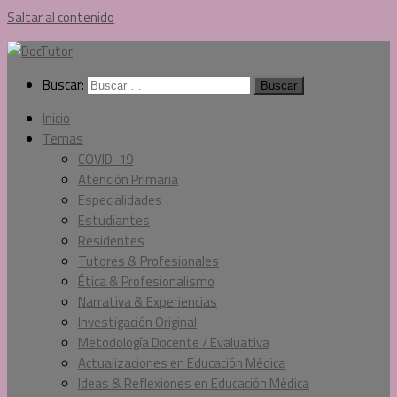
Saltar al contenido
Buscar:
Inicio
Temas
COVID-19
Atención Primaria
Especialidades
Estudiantes
Residentes
Tutores & Profesionales
Ética & Profesionalismo
Narrativa & Experiencias
Investigación Original
Metodología Docente / Evaluativa
Actualizaciones en Educación Médica
Ideas & Reflexiones en Educación Médica