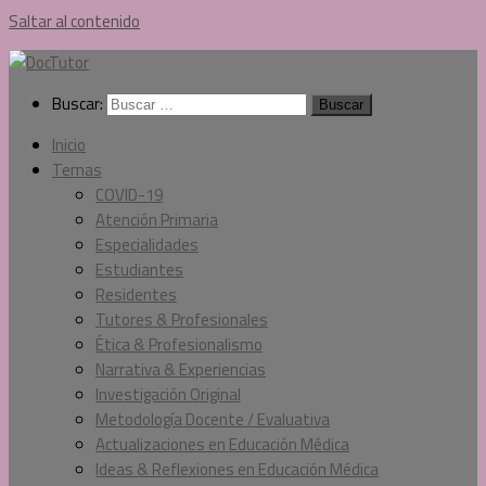
Saltar al contenido
Buscar:
Inicio
Temas
COVID-19
Atención Primaria
Especialidades
Estudiantes
Residentes
Tutores & Profesionales
Ética & Profesionalismo
Narrativa & Experiencias
Investigación Original
Metodología Docente / Evaluativa
Actualizaciones en Educación Médica
Ideas & Reflexiones en Educación Médica