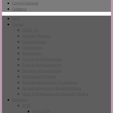
Comité Editorial
Colabora
Inicio
Temas
COVID-19
Atención Primaria
Especialidades
Estudiantes
Residentes
Tutores & Profesionales
Ética & Profesionalismo
Narrativa & Experiencias
Investigación Original
Metodología Docente / Evaluativa
Actualizaciones en Educación Médica
Ideas & Reflexiones en Educación Médica
Boletines
2026
Enero 2026