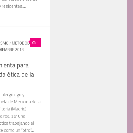
 residentes....
1
LISMO
/
METODOLOGÍA
IEMBRE 2018
mienta para
a ética de la
 alergólogo y
uela de Medicina de la
itoria (Madrid)
 a realizar una
ctica trabajando el
e como un “otro”...