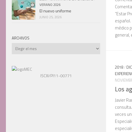
VERANO 2026
Comentari
El nuevo uniforme
“Estar Pr
JUNIO 25, 2026
español. 
médico pr
general, e
ARCHIVOS
Archivos
2018
/
DI
EXPERIEN
ISCIII/PI11-00771
NOVIEMBR
Los ag
Javier R
consulta.
veces un
Especiali
especiali