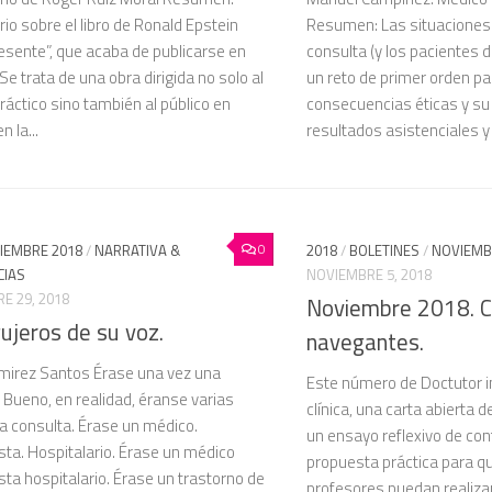
o sobre el libro de Ronald Epstein
Resumen: Las situaciones d
esente”, que acaba de publicarse en
consulta (y los pacientes d
Se trata de una obra dirigida no solo al
un reto de primer orden pa
áctico sino también al público en
consecuencias éticas y su
n la...
resultados asistenciales y 
0
CIEMBRE 2018
/
NARRATIVA &
2018
/
BOLETINES
/
NOVIEMB
CIAS
NOVIEMBRE 5, 2018
E 29, 2018
Noviembre 2018. C
ujeros de su voz.
navegantes.
amirez Santos Érase una vez una
Este número de Doctutor i
 Bueno, en realidad, éranse varias
clínica, una carta abierta d
a consulta. Érase un médico.
un ensayo reflexivo de con
sta. Hospitalario. Érase un médico
propuesta práctica para qu
sta hospitalario. Érase un trastorno de
profesores puedan realiza