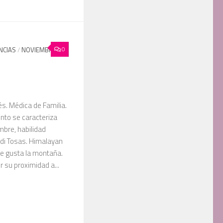
0
NCIAS
/
NOVIEMBRE
és. Médica de Familia.
to se caracteriza
mbre, habilidad
rdi Tosas. Himalayan
e gusta la montaña.
r su proximidad a...