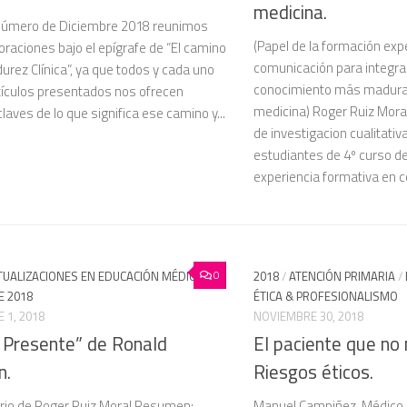
medicina.
número de Diciembre 2018 reunimos
(Papel de la formación exp
oraciones bajo el epígrafe de “El camino
comunicación para integra
urez Clínica”, ya que todos y cada uno
conocimiento más madura
rtículos presentados nos ofrecen
medicina) Roger Ruiz Mor
laves de lo que significa ese camino y...
de investigacion cualitativ
estudiantes de 4º curso de
experiencia formativa en c
0
TUALIZACIONES EN EDUCACIÓN MÉDICA
/
2018
/
ATENCIÓN PRIMARIA
/
E 2018
ÉTICA & PROFESIONALISMO
 1, 2018
NOVIEMBRE 30, 2018
 Presente” de Ronald
El paciente que no 
n.
Riesgos éticos.
io de Roger Ruiz Moral Resumen:
Manuel Campiñez. Médico d