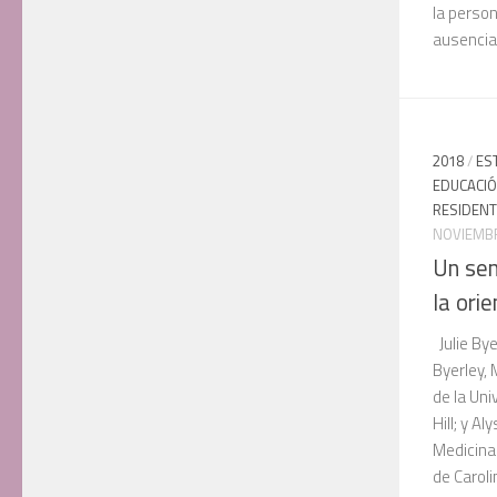
la person
ausencia 
2018
/
ES
EDUCACIÓ
RESIDEN
NOVIEMBR
Un sen
la ori
Julie Bye
Byerley,
de la Uni
Hill; y A
Medicina-
de Carolin