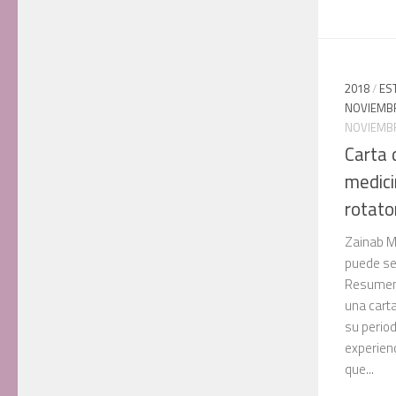
2018
/
ES
NOVIEMBR
NOVIEMBR
Carta 
medici
rotato
Zainab M
puede se
Resumen:
una carta
su perio
experien
que...