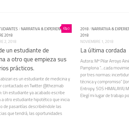
0
TUDIANTES
/
NARRATIVA & EXPERIENCIAS
/
2018
/
NARRATIVA & EXPERIE
E 2018
2018
E 2, 2018
NOVIEMBRE 1, 2018
de un estudiante de
La última cordada
na a otro que empieza sus
Autora: Mª Pilar Arroyo Ain
rios prácticos.
Pamplona “…cada movimien
por tres normas: incertidu
abizari es un estudiante de medicina y
técnica y compromiso” (Jo
r contactado en Twitter @thezmab
Entropy. SOS HIMALAYA) M
 Un estudiante ya acabado escribe
Elegí mi lugar de trabajo po
 a otro estudiante hipotético que inicia
do de pasantías describiéndole las
cias que tendrá, las oportunidades