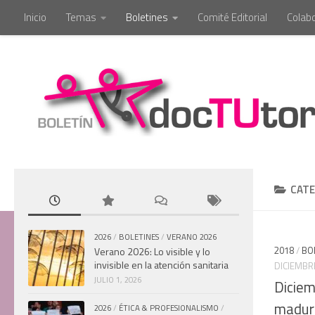
Inicio
Temas
Boletines
Comité Editorial
Colab
Saltar al contenido
CATE
2026
/
BOLETINES
/
VERANO 2026
2018
/
BO
Verano 2026: Lo visible y lo
invisible en la atención sanitaria
DICIEMBRE
JULIO 1, 2026
Diciem
madure
2026
/
ÉTICA & PROFESIONALISMO
/