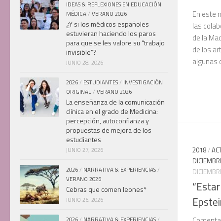
IDEAS & REFLEXIONES EN EDUCACIÓN
En este 
MÉDICA
/
VERANO 2026
¿Y si los médicos españoles
las colab
estuvieran haciendo los paros
de la Mad
para que se les valore su “trabajo
de los a
invisible”?
algunas c
JUNIO 28, 2026
2026
/
ESTUDIANTES
/
INVESTIGACIÓN
ORIGINAL
/
VERANO 2026
La enseñanza de la comunicación
clínica en el grado de Medicina:
percepción, autoconfianza y
propuestas de mejora de los
estudiantes
2018
/
AC
JUNIO 27, 2026
DICIEMBR
2026
/
NARRATIVA & EXPERIENCIAS
/
DICIEMBRE
VERANO 2026
“Estar
Cebras que comen leones*
Epstei
JUNIO 26, 2026
Comentar
2026
/
NARRATIVA & EXPERIENCIAS
/