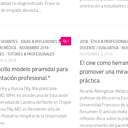
alidad no diagnosticado. Érase la
orientación a estudiantes y
de empatía absoluta....
1
TUDIANTES
/
IDEAS & REFLEXIONES EN
2018
/
ÉTICA & PROFESIONA
N MÉDICA
/
NOVIEMBRE 2018
/
DOCENTE / EVALUATIVA
/
NOV
TES
/
TUTORES & PROFESIONALES
NOVIEMBRE 3, 2018
E 4, 2018
El cine como herra
cillo modelo piramidal para
promover una mirad
entación profesional.*
práctica.
rley y Alyssa Tilly, Maryland Julie
Ricardo Abengózar. Médico
 MD, MPH, es Vicedecana de Educación
profesor de ética en la Esc
versidad de Carolina del Norte en Chapel
Universidad Francisco de V
lyssa Tilly, MD, es Residente Jefa de
Resumen: El artículo invita
Pediatría, Hospital de la Universidad
reflexión ética sobre la prá
a...
reconocimiento del pacient