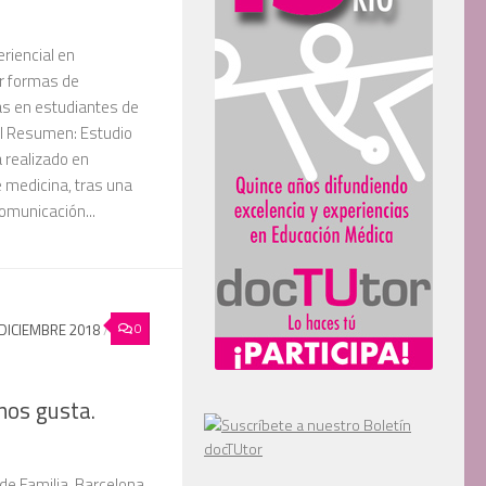
eriencial en
r formas de
s en estudiantes de
al Resumen: Estudio
a realizado en
 medicina, tras una
omunicación...
0
DICIEMBRE 2018
/
nos gusta.
e Familia. Barcelona