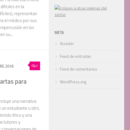
ifíciles en la
ifíciles), representan
ra el médico por sus
 repercusión en los
META
en su...
Acceder
Feed de entradas
0
RE 2018
Feed de comentarios
artas para
WordPress.org
ncluye una narrativa
e un estudiante u otro,
tenido ético y una
e tutores y
r conversaciones de