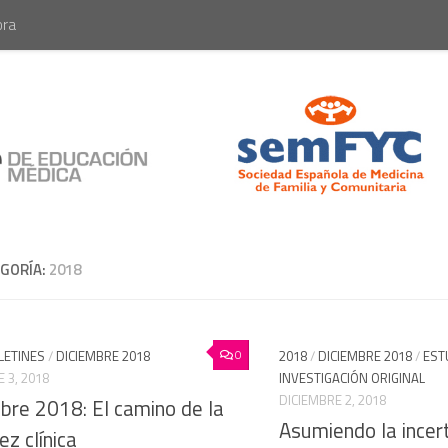
ora
GORÍA:
2018
0
LETINES
/
DICIEMBRE 2018
2018
/
DICIEMBRE 2018
/
EST
 3, 2018
INVESTIGACIÓN ORIGINAL
DICIEMBRE 2, 2018
bre 2018: El camino de la
Asumiendo la incer
z clínica