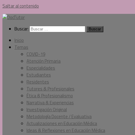
Saltar al contenido
Buscar:
Inicio
Temas
COVID-19
Atención Primaria
Especialidades
Estudiantes
Residentes
Tutores & Profesionales
Ética & Profesionalismo
Narrativa & Experiencias
Investigación Original
Metodología Docente / Evaluativa
Actualizaciones en Educación Médica
Ideas & Reflexiones en Educación Médica