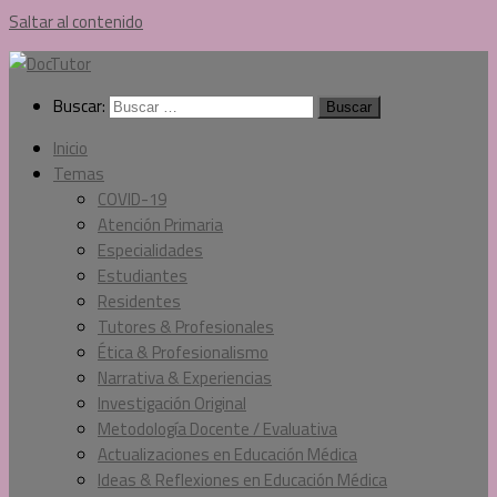
Saltar al contenido
Buscar:
Inicio
Temas
COVID-19
Atención Primaria
Especialidades
Estudiantes
Residentes
Tutores & Profesionales
Ética & Profesionalismo
Narrativa & Experiencias
Investigación Original
Metodología Docente / Evaluativa
Actualizaciones en Educación Médica
Ideas & Reflexiones en Educación Médica