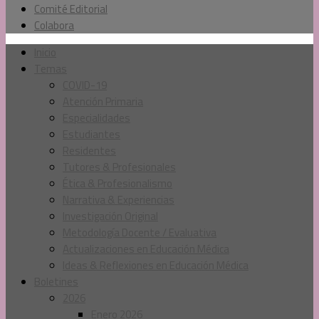
Comité Editorial
Colabora
Inicio
Temas
COVID-19
Atención Primaria
Especialidades
Estudiantes
Residentes
Tutores & Profesionales
Ética & Profesionalismo
Narrativa & Experiencias
Investigación Original
Metodología Docente / Evaluativa
Actualizaciones en Educación Médica
Ideas & Reflexiones en Educación Médica
Boletines
2026
Enero 2026