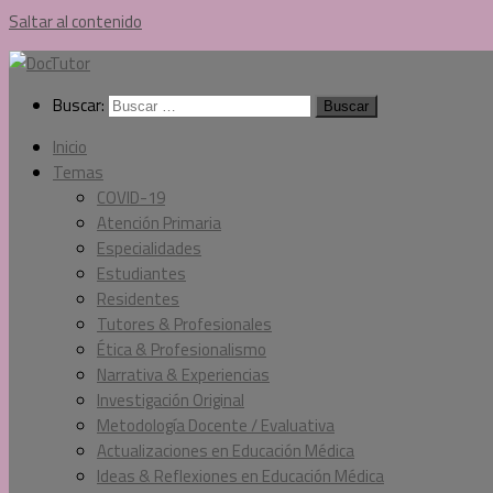
Saltar al contenido
Buscar:
Inicio
Temas
COVID-19
Atención Primaria
Especialidades
Estudiantes
Residentes
Tutores & Profesionales
Ética & Profesionalismo
Narrativa & Experiencias
Investigación Original
Metodología Docente / Evaluativa
Actualizaciones en Educación Médica
Ideas & Reflexiones en Educación Médica