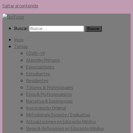
Saltar al contenido
Buscar:
Inicio
Temas
COVID-19
Atención Primaria
Especialidades
Estudiantes
Residentes
Tutores & Profesionales
Ética & Profesionalismo
Narrativa & Experiencias
Investigación Original
Metodología Docente / Evaluativa
Actualizaciones en Educación Médica
Ideas & Reflexiones en Educación Médica