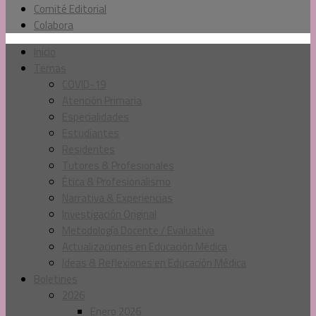
Comité Editorial
Colabora
Inicio
Temas
COVID-19
Atención Primaria
Especialidades
Estudiantes
Residentes
Tutores & Profesionales
Ética & Profesionalismo
Narrativa & Experiencias
Investigación Original
Metodología Docente / Evaluativa
Actualizaciones en Educación Médica
Ideas & Reflexiones en Educación Médica
Boletines
2026
Enero 2026