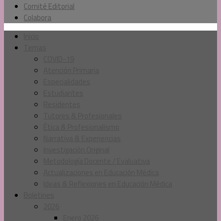
Comité Editorial
Colabora
Inicio
Temas
COVID-19
Atención Primaria
Especialidades
Estudiantes
Residentes
Tutores & Profesionales
Ética & Profesionalismo
Narrativa & Experiencias
Investigación Original
Metodología Docente / Evaluativa
Actualizaciones en Educación Médica
Ideas & Reflexiones en Educación Médica
Boletines
2026
Enero 2026