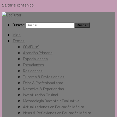
Saltar al contenido
Buscar:
Inicio
Temas
COVID-19
Atención Primaria
Especialidades
Estudiantes
Residentes
Tutores & Profesionales
Ética & Profesionalismo
Narrativa & Experiencias
Investigación Original
Metodología Docente / Evaluativa
Actualizaciones en Educación Médica
Ideas & Reflexiones en Educación Médica