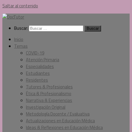
Saltar al contenido
Buscar:
Inicio
Temas
COVID-19
Atención Primaria
Especialidades
Estudiantes
Residentes
Tutores & Profesionales
Ética & Profesionalismo
Narrativa & Experiencias
Investigación Original
Metodología Docente / Evaluativa
Actualizaciones en Educación Médica
Ideas & Reflexiones en Educación Médica