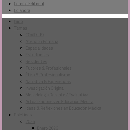
Comité Editorial
Colabora
Inicio
Temas
COVID-19
Atención Primaria
Especialidades
Estudiantes
Residentes
Tutores & Profesionales
Ética & Profesionalismo
Narrativa & Experiencias
Investigación Original
Metodología Docente / Evaluativa
Actualizaciones en Educación Médica
Ideas & Reflexiones en Educación Médica
Boletines
2026
Enero 2026