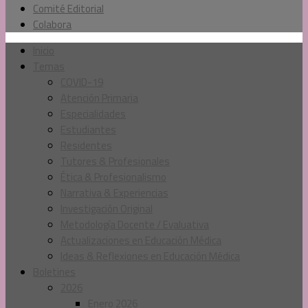
Comité Editorial
Colabora
Inicio
Temas
COVID-19
Atención Primaria
Especialidades
Estudiantes
Residentes
Tutores & Profesionales
Ética & Profesionalismo
Narrativa & Experiencias
Investigación Original
Metodología Docente / Evaluativa
Actualizaciones en Educación Médica
Ideas & Reflexiones en Educación Médica
Boletines
2026
Enero 2026