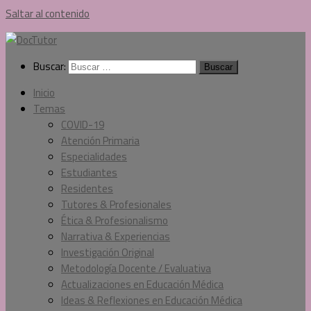
Saltar al contenido
Buscar:
Inicio
Temas
COVID-19
Atención Primaria
Especialidades
Estudiantes
Residentes
Tutores & Profesionales
Ética & Profesionalismo
Narrativa & Experiencias
Investigación Original
Metodología Docente / Evaluativa
Actualizaciones en Educación Médica
Ideas & Reflexiones en Educación Médica