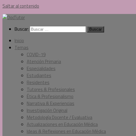
Saltar al contenido
Buscar:
Inicio
Temas
COVID-19
Atención Primaria
Especialidades
Estudiantes
Residentes
Tutores & Profesionales
Ética & Profesionalismo
Narrativa & Experiencias
Investigación Original
Metodología Docente / Evaluativa
Actualizaciones en Educación Médica
Ideas & Reflexiones en Educación Médica