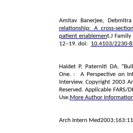
Amitav Banerjee, Debmitr
relationship: A cross-secti
patient enablemen
t.
J Famil
12–19.
doi:
10.4103/2230-8
Haidet P, Paterniti DA.
"Bui
One.
:
A Perspective on In
Interview.
Copyright 2003 Am
Reserved. Applicable FARS/D
Use.
More Author Informatio
Arch Intern Med
2003;163:11