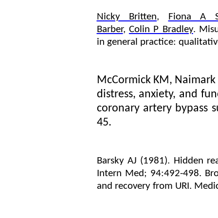
Nicky Britten
,
Fiona A S
Barber
,
Colin P Bradley
. Mis
in general practice: qualitati
McCormick KM,
Naimark 
distress, anxiety, and fun
coronary artery bypass s
45.
Barsky AJ (1981).
Hidden rea
Intern Med; 94:492-498. Bro
and recovery from URI. Medic