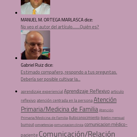
MANUEL M. ORTEGA MARLASCA dice:
No veo el autor del artículo........Quién es?
Gabriel Ruiz dice:
Estimado compañero, respondo a tus preguntas.
Debería ser posible cultivar la...
Aprendizaje Reflexivo
aprendizaje experiencial
articulo
Atención
reflexivo
atención centrada en la persona
Primaria/Medicina de Familia
Atención
Autoconocimiento
Primaria/Medicina de Familia
Boletin mensual
comunicacion médico-
burnout
comunicacion clinica
competencias
Comunicación/Relación
paciente