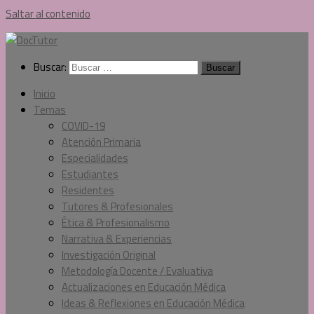
Saltar al contenido
Buscar:
Inicio
Temas
COVID-19
Atención Primaria
Especialidades
Estudiantes
Residentes
Tutores & Profesionales
Ética & Profesionalismo
Narrativa & Experiencias
Investigación Original
Metodología Docente / Evaluativa
Actualizaciones en Educación Médica
Ideas & Reflexiones en Educación Médica