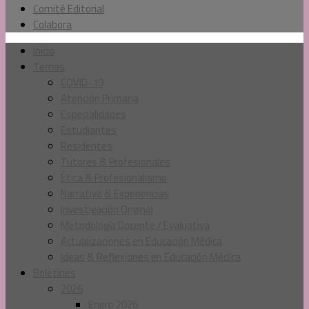
Comité Editorial
Colabora
Inicio
Temas
COVID-19
Atención Primaria
Especialidades
Estudiantes
Residentes
Tutores & Profesionales
Ética & Profesionalismo
Narrativa & Experiencias
Investigación Original
Metodología Docente / Evaluativa
Actualizaciones en Educación Médica
Ideas & Reflexiones en Educación Médica
Boletines
2026
Enero 2026