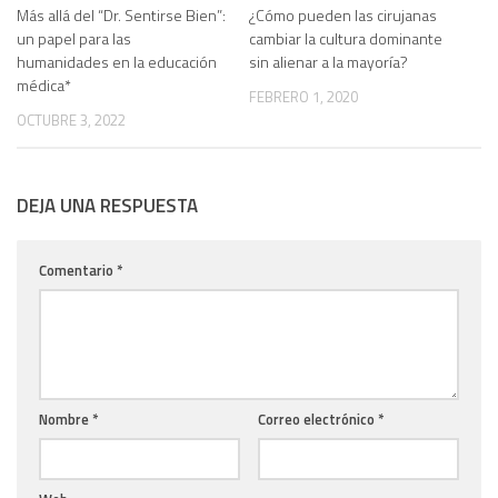
0
0
Más allá del “Dr. Sentirse Bien”:
¿Cómo pueden las cirujanas
un papel para las
cambiar la cultura dominante
humanidades en la educación
sin alienar a la mayoría?
médica*
FEBRERO 1, 2020
OCTUBRE 3, 2022
DEJA UNA RESPUESTA
Comentario
*
Nombre
*
Correo electrónico
*