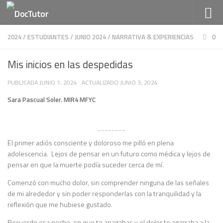
Saltar al contenido
2024
/
ESTUDIANTES
/
JUNIO 2024
/
NARRATIVA & EXPERIENCIAS
0
Mis inicios en las despedidas
PUBLICADA
JUNIO 1, 2024
· ACTUALIZADO
JUNIO 3, 2024
Sara Pascual Soler. MIR4 MFYC
________
El primer adiós consciente y doloroso me pilló en plena
adolescencia. Lejos de pensar en un futuro como médica y lejos de
pensar en que la muerte podía suceder cerca de mí.
Comenzó con mucho dolor, sin comprender ninguna de las señales
de mi alrededor y sin poder responderlas con la tranquilidad y la
reflexión que me hubiese gustado.
Recuerdo esa noche, en que te apagabas y el dolor te agarraba a la