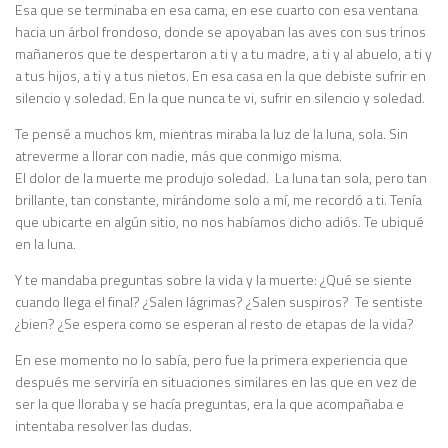
Esa que se terminaba en esa cama, en ese cuarto con esa ventana
hacia un árbol frondoso, donde se apoyaban las aves con sus trinos
mañaneros que te despertaron a ti y a tu madre, a ti y al abuelo, a ti y
a tus hijos, a ti y a tus nietos. En esa casa en la que debiste sufrir en
silencio y soledad. En la que nunca te vi, sufrir en silencio y soledad.
Te pensé a muchos km, mientras miraba la luz de la luna, sola. Sin
atreverme a llorar con nadie, más que conmigo misma.
El dolor de la muerte me produjo soledad. La luna tan sola, pero tan
brillante, tan constante, mirándome solo a mí, me recordó a ti. Tenía
que ubicarte en algún sitio, no nos habíamos dicho adiós. Te ubiqué
en la luna.
Y te mandaba preguntas sobre la vida y la muerte: ¿Qué se siente
cuando llega el final? ¿Salen lágrimas? ¿Salen suspiros? Te sentiste
¿bien? ¿Se espera como se esperan al resto de etapas de la vida?
En ese momento no lo sabía, pero fue la primera experiencia que
después me serviría en situaciones similares en las que en vez de
ser la que lloraba y se hacía preguntas, era la que acompañaba e
intentaba resolver las dudas.