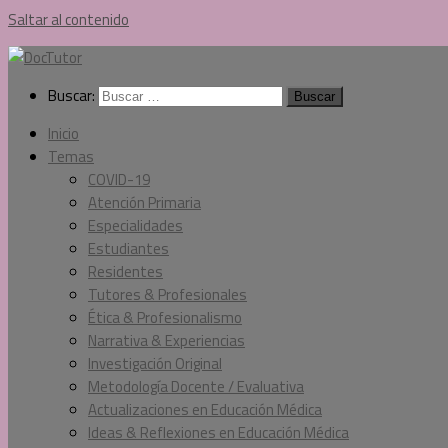
Saltar al contenido
Buscar:
Inicio
Temas
COVID-19
Atención Primaria
Especialidades
Estudiantes
Residentes
Tutores & Profesionales
Ética & Profesionalismo
Narrativa & Experiencias
Investigación Original
Metodología Docente / Evaluativa
Actualizaciones en Educación Médica
Ideas & Reflexiones en Educación Médica