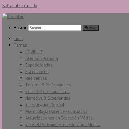
Saltar al contenido
Buscar:
Inicio
Temas
COVID-19
Atención Primaria
Especialidades
Estudiantes
Residentes
Tutores & Profesionales
Ética & Profesionalismo
Narrativa & Experiencias
Investigación Original
Metodología Docente / Evaluativa
Actualizaciones en Educación Médica
Ideas & Reflexiones en Educación Médica