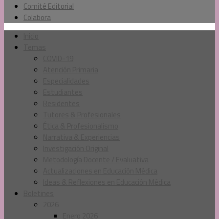
Comité Editorial
Colabora
Inicio
Temas
COVID-19
Atención Primaria
Especialidades
Estudiantes
Residentes
Tutores & Profesionales
Ética & Profesionalismo
Narrativa & Experiencias
Investigación Original
Metodología Docente / Evaluativa
Actualizaciones en Educación Médica
Ideas & Reflexiones en Educación Médica
Boletines
2026
Enero 2026