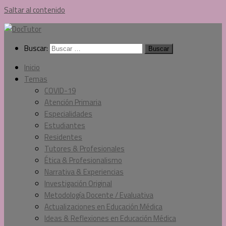
Saltar al contenido
Buscar:
Inicio
Temas
COVID-19
Atención Primaria
Especialidades
Estudiantes
Residentes
Tutores & Profesionales
Ética & Profesionalismo
Narrativa & Experiencias
Investigación Original
Metodología Docente / Evaluativa
Actualizaciones en Educación Médica
Ideas & Reflexiones en Educación Médica